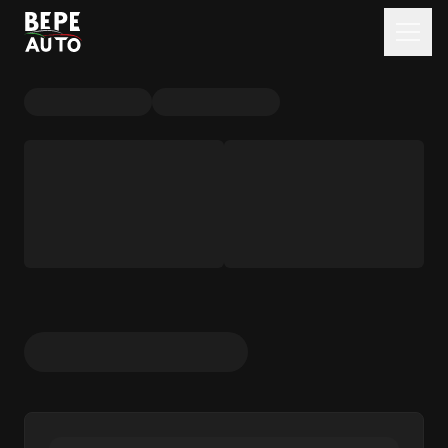
Ponuka vozidiel
Služby
Preverenie vozidla
O nás
Magazín
Kontakt